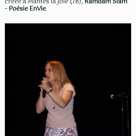
créée à Mantes la Joie (78),
Ramdam Slam
- Poésie EnVie
.