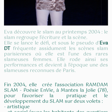
Eva découvre le slam au printemps 2004 : le
slam regroupe l'écriture et la scène.
Elle se lance le défi, et sous le pseudo d'
Eva
DT
fréquente assidument les scènes slam
parisiennes où elle est l'une des rares
slameuses femmes. Elle rode ainsi ses
performances et devient à l'époque une des
slameuses reconnues de Paris.
Fin 2004, elle crée l'association RAMDAM
SLAM - Poésie EnVie, à Mantes la Jolie (78),
pour favoriser la pratique et le
développement du SLAM sur deux volets :
-
artistique