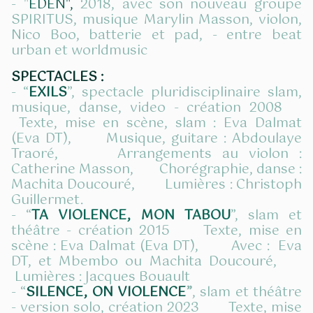
- "
EDEN",
2018, avec son nouveau groupe
SPIRITUS, musique Marylin Masson, violon,
Nico Boo, batterie et pad, - entre beat
urban et worldmusic
SPECTACLES :
- “
EXILS
”, spectacle pluridisciplinaire slam,
musique, danse, video - création 2008
Texte, mise en scène, slam : Eva Dalmat
(Eva DT), Musique, guitare : Abdoulaye
Traoré, Arrangements au violon :
Catherine Masson, Chorégraphie, danse :
Machita Doucouré, Lumières : Christoph
Guillermet.
- “
TA VIOLENCE, MON TABOU
”, slam et
théâtre - création 2015 Texte, mise en
scène : Eva Dalmat (Eva DT), Avec : Eva
DT, et Mbembo ou Machita Doucouré,
Lumières : Jacques Bouault
- “
SILENCE, ON VIOLENCE
”
, slam et théâtre
- version solo, création 2023 Texte, mise